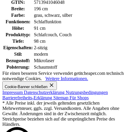
GTIN:
5713941046048
Breite:
196 cm
Farbe:
grau, schwarz, silber
Funktionen:
Schlaffunktion
Höhe:
91 cm
Produkttyp:
Schlafcouch, Couch
Tiefe:
98 cm
Eigenschaften:
2-sitzig
Stil:
modern
Bezugsstoff:
Mikrofaser
Polsterung:
Schaumstoff
Für einen besseren Service verwendet getitcheaper.com technisch
notwendige Cookies.
Weitere Informationen.
Cookie-Banner schließen
Impressum
Datenschutzerklärung
Nutzungsbedingungen
Barrierefreiheits-Erklärung
Sitemap
Für Shops
* Alle Preise inkl. der jeweils geltenden gesetzlichen
Mehrwertsteuer, ggfs. zzgl. Versandkosten. Alle Angaben ohne
Gewähr. Änderungen sind in der Zwischenzeit möglich.
Streichpreise beziehen sich auf die ursprünglichen Preise des
Händlers.