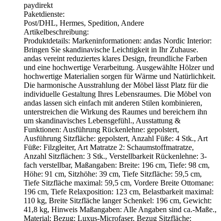
paydirekt
Paketdienste:
Post/DHL, Hermes, Spedition, Andere
Artikelbeschreibung:
Produktdetails: Markeninformationen: andas Nordic Interior:
Bringen Sie skandinavische Leichtigkeit in Ihr Zuhause.
andas vereint reduziertes klares Design, freundliche Farben
und eine hochwertige Verarbeitung. Ausgewählte Hölzer und
hochwertige Materialien sorgen für Wärme und Natürlichkeit.
Die harmonische Ausstrahlung der Möbel lässt Platz für die
individuelle Gestaltung Ihres Lebensraumes. Die Möbel von
andas lassen sich einfach mit anderen Stilen kombinieren,
unterstreichen die Wirkung des Raumes und bereichern ihn
um skandinavisches Lebensgefühl., Ausstattung &
Funktionen: Ausführung Rückenlehne: gepolstert,
Ausführung Sitzfläche: gepolstert, Anzahl Füße: 4 Stk., Art
Füße: Filzgleiter, Art Matratze 2: Schaumstoffmatratze,
Anzahl Sitzflächen: 3 Stk., Verstellbarkeit Rückenlehne: 3-
fach verstellbar, Maßangaben: Breite: 196 cm, Tiefe: 98 cm,
Höhe: 91 cm, Sitzhöhe: 39 cm, Tiefe Sitzfläche: 59,5 cm,
Tiefe Sitzfläche maximal: 59,5 cm, Vordere Breite Ottomane:
196 cm, Tiefe Relaxposition: 123 cm, Belastbarkeit maximal:
110 kg, Breite Sitzfläche langer Schenkel: 196 cm, Gewicht:
41,8 kg, Hinweis Maßangaben: Alle Angaben sind ca.-Maße.,
Material: Bezug: Luxus-Microfaser, Bezug Sitzfläche: