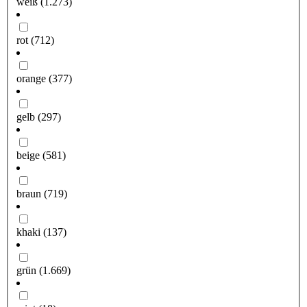
weiß
(1.273)
rot
(712)
orange
(377)
gelb
(297)
beige
(581)
braun
(719)
khaki
(137)
grün
(1.669)