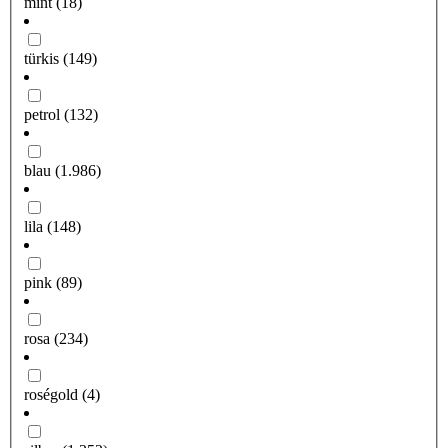
mint
(18)
türkis
(149)
petrol
(132)
blau
(1.986)
lila
(148)
pink
(89)
rosa
(234)
roségold
(4)