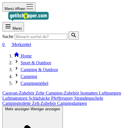
Menü öffnen
Menü
Suche
0
Merkzettel
Home
Sport & Outdoor
Camping & Outdoor
Camping
Campingmöbel
Caravan-Zubehör
Zelte
Camping-Zubehör
Isomatten
Luftpumpen
Luftmatratzen
Schlafsäcke
Pfefferspray
Strandmuscheln
Campingtoilette
Zelt-Zubehör
Campinglampen
Mehr anzeigen
Weniger anzeigen