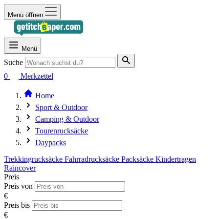
Menü öffnen
Menü
Suche
0
Merkzettel
Home
Sport & Outdoor
Camping & Outdoor
Tourenrucksäcke
Daypacks
Trekkingrucksäcke
Fahrradrucksäcke
Packsäcke
Kindertragen
Raincover
Preis
Preis von
€
Preis bis
€