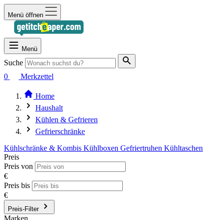
Menü öffnen
Menü
Suche
0
Merkzettel
Home
Haushalt
Kühlen & Gefrieren
Gefrierschränke
Kühlschränke & Kombis
Kühlboxen
Gefriertruhen
Kühltaschen
Preis
Preis von
€
Preis bis
€
Preis-Filter
Marken