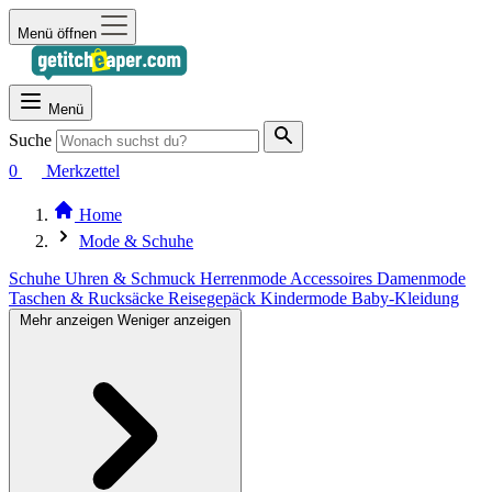
Menü öffnen
Menü
Suche
0
Merkzettel
Home
Mode & Schuhe
Schuhe
Uhren & Schmuck
Herrenmode
Accessoires
Damenmode
Taschen & Rucksäcke
Reisegepäck
Kindermode
Baby-Kleidung
Mehr anzeigen
Weniger anzeigen