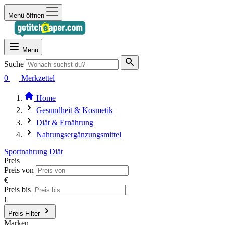
Menü öffnen
Menü
Suche
0
Merkzettel
Home
Gesundheit & Kosmetik
Diät & Ernährung
Nahrungsergänzungsmittel
Sportnahrung
Diät
Preis
Preis von
€
Preis bis
€
Preis-Filter
Marken