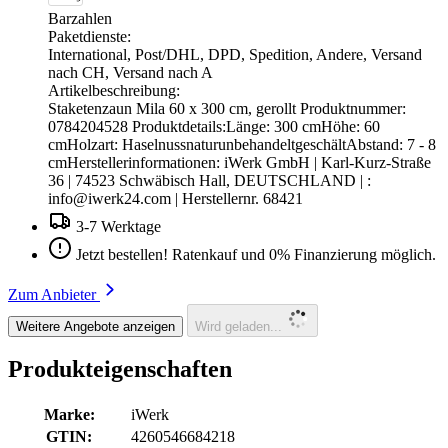
Barzahlen
Paketdienste:
International, Post/DHL, DPD, Spedition, Andere, Versand
nach CH, Versand nach A
Artikelbeschreibung:
Staketenzaun Mila 60 x 300 cm, gerollt Produktnummer:
0784204528 Produktdetails:Länge: 300 cmHöhe: 60
cmHolzart: HaselnussnaturunbehandeltgeschältAbstand: 7 - 8
cmHerstellerinformationen: iWerk GmbH | Karl-Kurz-Straße
36 | 74523 Schwäbisch Hall, DEUTSCHLAND | :
info@iwerk24.com
| Herstellernr. 68421
3-7 Werktage
Jetzt bestellen! Ratenkauf und 0% Finanzierung möglich.
Zum Anbieter
Weitere Angebote anzeigen
Wird geladen...
Produkteigenschaften
Marke:
iWerk
GTIN:
4260546684218