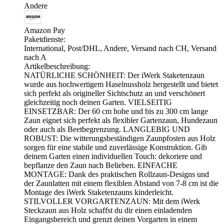
Andere
Amazon Pay
Paketdienste:
International, Post/DHL, Andere, Versand nach CH, Versand
nach A
Artikelbeschreibung:
NATÜRLICHE SCHÖNHEIT: Der iWerk Staketenzaun
wurde aus hochwertigem Haselnussholz hergestellt und bietet
sich perfekt als origineller Sichtschutz an und verschönert
gleichzeitig noch deinen Garten. VIELSEITIG
EINSETZBAR: Der 60 cm hohe und bis zu 300 cm lange
Zaun eignet sich perfekt als flexibler Gartenzaun, Hundezaun
oder auch als Beetbegrenzung. LANGLEBIG UND
ROBUST: Die witterungsbeständigen Zaunpfosten aus Holz
sorgen für eine stabile und zuverlässige Konstruktion. Gib
deinem Garten einen individuellen Touch: dekoriere und
bepflanze den Zaun nach Belieben. EINFACHE
MONTAGE: Dank des praktischen Rollzaun-Designs und
der Zaunlatten mit einem flexiblen Abstand von 7-8 cm ist die
Montage des iWerk Staketenzauns kinderleicht.
STILVOLLER VORGARTENZAUN: Mit dem iWerk
Steckzaun aus Holz schaffst du dir einen einladenden
Eingangsbereich und grenzt deinen Vorgarten in einem