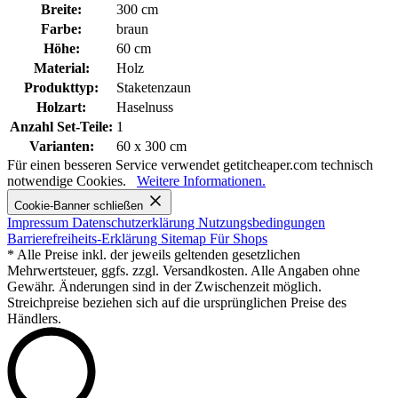
Breite:
300 cm
Farbe:
braun
Höhe:
60 cm
Material:
Holz
Produkttyp:
Staketenzaun
Holzart:
Haselnuss
Anzahl Set-Teile:
1
Varianten:
60 x 300 cm
Für einen besseren Service verwendet getitcheaper.com technisch
notwendige Cookies.
Weitere Informationen.
Cookie-Banner schließen
Impressum
Datenschutzerklärung
Nutzungsbedingungen
Barrierefreiheits-Erklärung
Sitemap
Für Shops
* Alle Preise inkl. der jeweils geltenden gesetzlichen
Mehrwertsteuer, ggfs. zzgl. Versandkosten. Alle Angaben ohne
Gewähr. Änderungen sind in der Zwischenzeit möglich.
Streichpreise beziehen sich auf die ursprünglichen Preise des
Händlers.