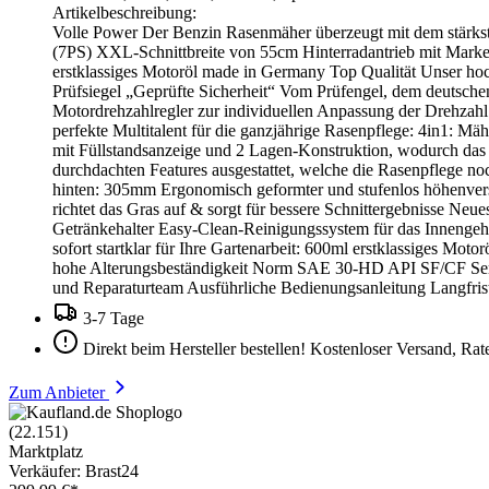
Artikelbeschreibung:
Volle Power Der Benzin Rasenmäher überzeugt mit dem stärks
(7PS) XXL-Schnittbreite von 55cm Hinterradantrieb mit Marken
erstklassiges Motoröl made in Germany Top Qualität Unser hoc
Prüfsiegel „Geprüfte Sicherheit“ Vom Prüfengel, dem deutsche
Motordrehzahlregler zur individuellen Anpassung der Drehzahl
perfekte Multitalent für die ganzjährige Rasenpflege: 4in1: 
mit Füllstandsanzeige und 2 Lagen-Konstruktion, wodurch das G
durchdachten Features ausgestattet, welche die Rasenpflege n
hinten: 305mm Ergonomisch geformter und stufenlos höhenver
richtet das Gras auf & sorgt für bessere Schnittergebnisse Ne
Getränkehalter Easy-Clean-Reinigungssystem für das Innengeh
sofort startklar für Ihre Gartenarbeit: 600ml erstklassiges M
hohe Alterungsbeständigkeit Norm SAE 30-HD API SF/CF Servi
und Reparaturteam Ausführliche Bedienungsanleitung Langfristi
3-7 Tage
Direkt beim Hersteller bestellen! Kostenloser Versand, Ra
Zum Anbieter
(22.151)
Marktplatz
Verkäufer: Brast24