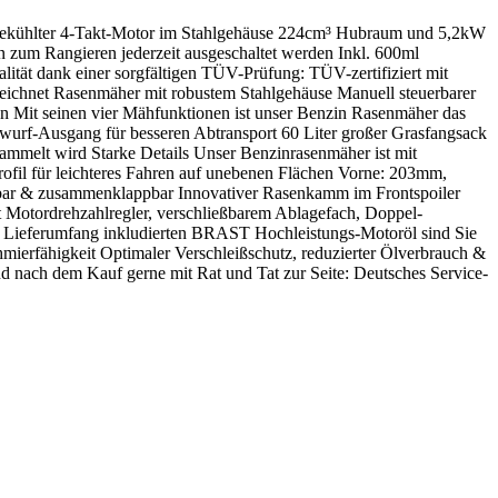
ftgekühlter 4-Takt-Motor im Stahlgehäuse 224cm³ Hubraum und 5,2kW
 zum Rangieren jederzeit ausgeschaltet werden Inkl. 600ml
tät dank einer sorgfältigen TÜV-Prüfung: TÜV-zertifiziert mit
zeichnet Rasenmäher mit robustem Stahlgehäuse Manuell steuerbarer
on Mit seinen vier Mähfunktionen ist unser Benzin Rasenmäher das
swurf-Ausgang für besseren Abtransport 60 Liter großer Grasfangsack
sammelt wird Starke Details Unser Benzinrasenmäher ist mit
ofil für leichteres Fahren auf unebenen Flächen Vorne: 203mm,
sbar & zusammenklappbar Innovativer Rasenkamm im Frontspoiler
it Motordrehzahlregler, verschließbarem Ablagefach, Doppel-
m Lieferumfang inkludierten BRAST Hochleistungs-Motoröl sind Sie
hmierfähigkeit Optimaler Verschleißschutz, reduzierter Ölverbrauch &
nach dem Kauf gerne mit Rat und Tat zur Seite: Deutsches Service-