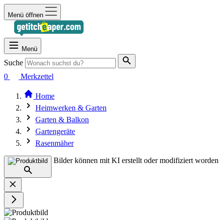
Menü öffnen
Menü
Suche
0
Merkzettel
Home
Heimwerken & Garten
Garten & Balkon
Gartengeräte
Rasenmäher
Bilder können mit KI erstellt oder modifiziert worden 