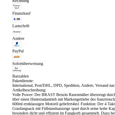
Rechnung
Finanzkauf
Lastschrift
Andere
PayPal
Sofortüberweisung
Barzahlen
Paketdienste:
International, Post/DHL, DPD, Spedition, Andere, Versand n
Artikelbeschreibung:
Volle Power: Der BRAST Benzin Rasenmäher überzeugt durch 
über einen Hinterradantrieb mit Markengetriebe des französis
600ml erstklassigen Motoröl geliefert4in1 Funktion: Der 4 Tak
Grasfangsack mit Füllstandsanzeige spart durch seine hohe Kap
besonders dicht und effizient im Fangkorb gesammelt. Dazu bes