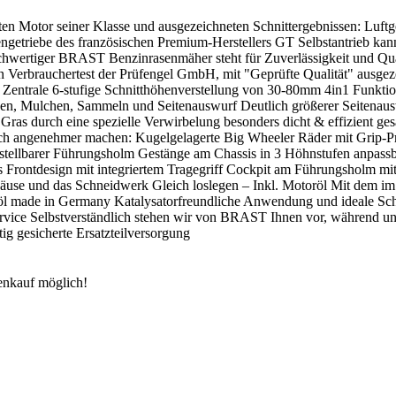
ten Motor seiner Klasse und ausgezeichneten Schnittergebnissen: Lu
getriebe des französischen Premium-Herstellers GT Selbstantrieb kann
hwertiger BRAST Benzinrasenmäher steht für Zuverlässigkeit und Quali
n Verbrauchertest der Prüfengel GmbH, mit "Geprüfte Qualität" ausge
 Zentrale 6-stufige Schnitthöhenverstellung von 30-80mm 4in1 Funkti
Mähen, Mulchen, Sammeln und Seitenauswurf Deutlich größerer Seitenau
ras durch eine spezielle Verwirbelung besonders dicht & effizient ge
och angenehmer machen: Kugelgelagerte Big Wheeler Räder mit Grip-Pr
stellbarer Führungsholm Gestänge am Chassis in 3 Höhnstufen anpas
ues Frontdesign mit integriertem Tragegriff Cockpit am Führungsholm m
äuse und das Schneidwerk Gleich loslegen – Inkl. Motoröl Mit dem i
otoröl made in Germany Katalysatorfreundliche Anwendung und ideale Sc
ce Selbstverständlich stehen wir von BRAST Ihnen vor, während und 
g gesicherte Ersatzteilversorgung
tenkauf möglich!