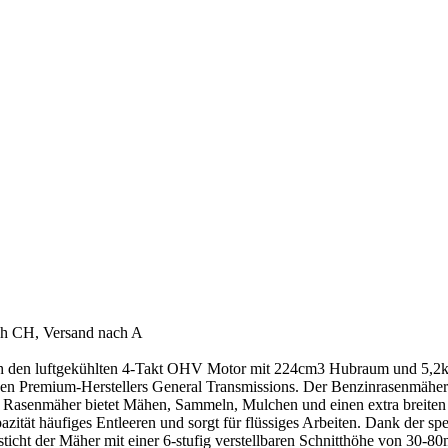
ach CH, Versand nach A
den luftgekühlten 4-Takt OHV Motor mit 224cm3 Hubraum und 5,2kW 
chen Premium-Herstellers General Transmissions. Der Benzinrasenmäher
t Rasenmäher bietet Mähen, Sammeln, Mulchen und einen extra breiten 
azität häufiges Entleeren und sorgt für flüssiges Arbeiten. Dank der 
ticht der Mäher mit einer 6-stufig verstellbaren Schnitthöhe von 30-8