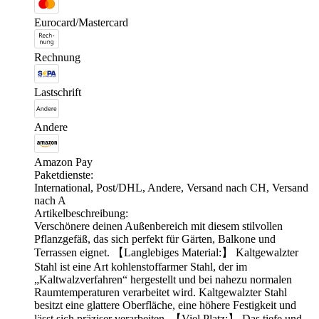
Eurocard/Mastercard
Rechnung
Lastschrift
Andere
Amazon Pay
Paketdienste:
International, Post/DHL, Andere, Versand nach CH, Versand
nach A
Artikelbeschreibung:
Verschönere deinen Außenbereich mit diesem stilvollen
Pflanzgefäß, das sich perfekt für Gärten, Balkone und
Terrassen eignet. 【Langlebiges Material:】 Kaltgewalzter
Stahl ist eine Art kohlenstoffarmer Stahl, der im
„Kaltwalzverfahren“ hergestellt und bei nahezu normalen
Raumtemperaturen verarbeitet wird. Kaltgewalzter Stahl
besitzt eine glattere Oberfläche, eine höhere Festigkeit und
lässt sich präziser verarbeiten. 【Viel Platz:】 Das tiefe und