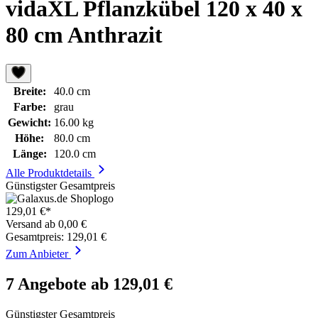
vidaXL Pflanzkübel 120 x 40 x
80 cm Anthrazit
Breite:
40.0 cm
Farbe:
grau
Gewicht:
16.00 kg
Höhe:
80.0 cm
Länge:
120.0 cm
Alle Produktdetails
Günstigster Gesamtpreis
129,01 €*
Versand ab 0,00 €
Gesamtpreis: 129,01 €
Zum Anbieter
7 Angebote ab 129,01 €
Günstigster Gesamtpreis