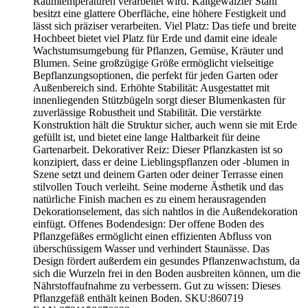
Raumtemperaturen verarbeitet wird. Kaltgewalzter Stahl
besitzt eine glattere Oberfläche, eine höhere Festigkeit und
lässt sich präziser verarbeiten. Viel Platz: Das tiefe und breite
Hochbeet bietet viel Platz für Erde und damit eine ideale
Wachstumsumgebung für Pflanzen, Gemüse, Kräuter und
Blumen. Seine großzügige Größe ermöglicht vielseitige
Bepflanzungsoptionen, die perfekt für jeden Garten oder
Außenbereich sind. Erhöhte Stabilität: Ausgestattet mit
innenliegenden Stützbügeln sorgt dieser Blumenkasten für
zuverlässige Robustheit und Stabilität. Die verstärkte
Konstruktion hält die Struktur sicher, auch wenn sie mit Erde
gefüllt ist, und bietet eine lange Haltbarkeit für deine
Gartenarbeit. Dekorativer Reiz: Dieser Pflanzkasten ist so
konzipiert, dass er deine Lieblingspflanzen oder -blumen in
Szene setzt und deinem Garten oder deiner Terrasse einen
stilvollen Touch verleiht. Seine moderne Ästhetik und das
natürliche Finish machen es zu einem herausragenden
Dekorationselement, das sich nahtlos in die Außendekoration
einfügt. Offenes Bodendesign: Der offene Boden des
Pflanzgefäßes ermöglicht einen effizienten Abfluss von
überschüssigem Wasser und verhindert Staunässe. Das
Design fördert außerdem ein gesundes Pflanzenwachstum, da
sich die Wurzeln frei in den Boden ausbreiten können, um die
Nährstoffaufnahme zu verbessern. Gut zu wissen: Dieses
Pflanzgefäß enthält keinen Boden. SKU:860719