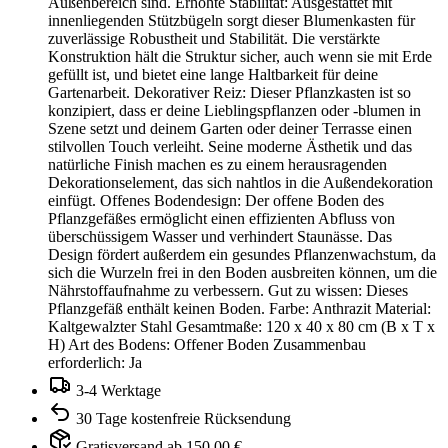
Außenbereich sind. Erhöhte Stabilität: Ausgestattet mit
innenliegenden Stützbügeln sorgt dieser Blumenkasten für
zuverlässige Robustheit und Stabilität. Die verstärkte
Konstruktion hält die Struktur sicher, auch wenn sie mit Erde
gefüllt ist, und bietet eine lange Haltbarkeit für deine
Gartenarbeit. Dekorativer Reiz: Dieser Pflanzkasten ist so
konzipiert, dass er deine Lieblingspflanzen oder -blumen in
Szene setzt und deinem Garten oder deiner Terrasse einen
stilvollen Touch verleiht. Seine moderne Ästhetik und das
natürliche Finish machen es zu einem herausragenden
Dekorationselement, das sich nahtlos in die Außendekoration
einfügt. Offenes Bodendesign: Der offene Boden des
Pflanzgefäßes ermöglicht einen effizienten Abfluss von
überschüssigem Wasser und verhindert Staunässe. Das
Design fördert außerdem ein gesundes Pflanzenwachstum, da
sich die Wurzeln frei in den Boden ausbreiten können, um die
Nährstoffaufnahme zu verbessern. Gut zu wissen: Dieses
Pflanzgefäß enthält keinen Boden. Farbe: Anthrazit Material:
Kaltgewalzter Stahl Gesamtmaße: 120 x 40 x 80 cm (B x T x
H) Art des Bodens: Offener Boden Zusammenbau
erforderlich: Ja
3-4 Werktage
30 Tage kostenfreie Rücksendung
Gratisversand ab 150,00 €