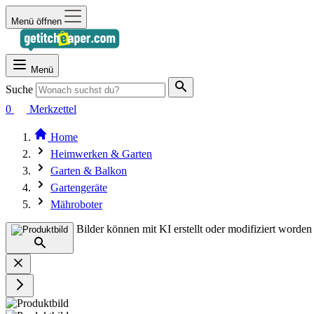
Menü öffnen
Menü
Suche
0
Merkzettel
Home
Heimwerken & Garten
Garten & Balkon
Gartengeräte
Mähroboter
Bilder können mit KI erstellt oder modifiziert worden 