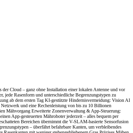
der Cloud – ganz ohne Installation einer lokalen Antenne und vor
er, jede Rasenform und unterschiedliche Begrenzungstypen zu
kung ab dem ersten Tag KI-gestützte Hindernisvermeidung: Vision AI
es Netzwerk und eine Rechenleistung von bis zu 10 Billionen
reien Mähvorgang Erweiterte Zonenverwaltung & App-Steuerung:
deinen App-gesteuerten Mähroboter jederzeit – alles bequem per
abgeschatteten Bereichen übernimmt die V-SLAM-basierte Sensorfusion
egrenzungstypen – überfährt befahrbare Kanten, um verbleibendes
ere Rasenkanten mit weniger stehengebliebenem Gras Präzises Mähen