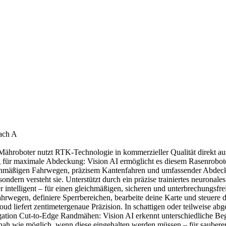
nach A
hroboter nutzt RTK-Technologie in kommerzieller Qualität direkt aus 
g für maximale Abdeckung: Vision AI ermöglicht es diesem Rasenrobot
eichmäßigen Fahrwegen, präzisem Kantenfahren und umfassender Abdec
dern versteht sie. Unterstützt durch ein präzise trainiertes neuronal
intelligent – für einen gleichmäßigen, sicheren und unterbrechungsf
ahrwegen, definiere Sperrbereichen, bearbeite deine Karte und steuere 
oud liefert zentimetergenaue Präzision. In schattigen oder teilweise 
vigation Cut-to-Edge Randmähen: Vision AI erkennt unterschiedliche B
 nah wie möglich, wenn diese eingehalten werden müssen – für sauber