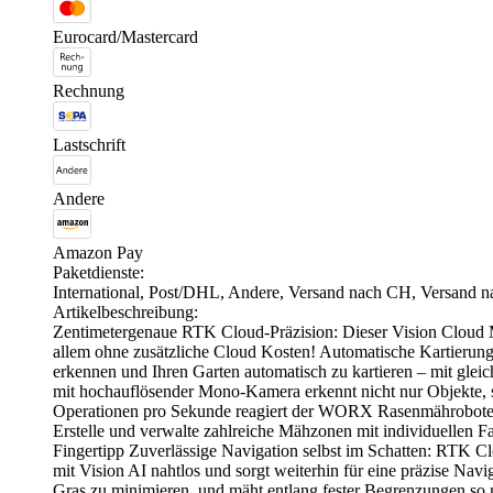
Eurocard/Mastercard
Rechnung
Lastschrift
Andere
Amazon Pay
Paketdienste:
International, Post/DHL, Andere, Versand nach CH, Versand 
Artikelbeschreibung:
Zentimetergenaue RTK Cloud-Präzision: Dieser Vision Cloud Mä
allem ohne zusätzliche Cloud Kosten! Automatische Kartierun
erkennen und Ihren Garten automatisch zu kartieren – mit gl
mit hochauflösender Mono-Kamera erkennt nicht nur Objekte, son
Operationen pro Sekunde reagiert der WORX Rasenmähroboter 
Erstelle und verwalte zahlreiche Mähzonen mit individuellen F
Fingertipp Zuverlässige Navigation selbst im Schatten: RTK Cl
mit Vision AI nahtlos und sorgt weiterhin für eine präzise Na
Gras zu minimieren, und mäht entlang fester Begrenzungen so