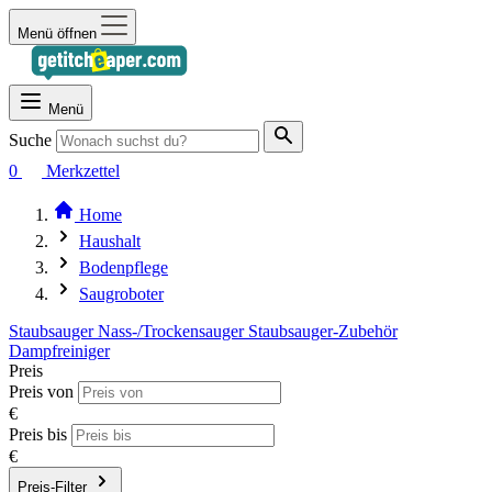
Menü öffnen
Menü
Suche
0
Merkzettel
Home
Haushalt
Bodenpflege
Saugroboter
Staubsauger
Nass-/Trockensauger
Staubsauger-Zubehör
Dampfreiniger
Preis
Preis von
€
Preis bis
€
Preis-Filter