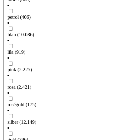
petrol
(406)
blau
(10.086)
lila
(919)
pink
(2.225)
rosa
(2.421)
roségold
(175)
silber
(12.149)
gold
(796)