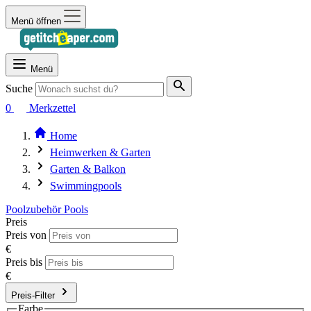
Menü öffnen
Menü
Suche
0
Merkzettel
Home
Heimwerken & Garten
Garten & Balkon
Swimmingpools
Poolzubehör
Pools
Preis
Preis von
€
Preis bis
€
Preis-Filter
Farbe