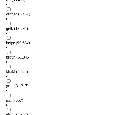
orange
(8.457)
gelb
(12.294)
beige
(90.684)
braun
(51.345)
khaki
(5.624)
grün
(31.217)
mint
(657)
türkis
(5.867)