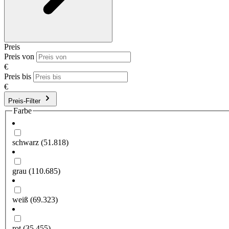
Preis
Preis von
€
Preis bis
€
Preis-Filter
Farbe
schwarz
(51.818)
grau
(110.685)
weiß
(69.323)
rot
(35.455)