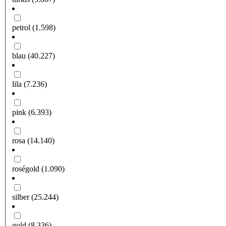
petrol
(1.598)
blau
(40.227)
lila
(7.236)
pink
(6.393)
rosa
(14.140)
roségold
(1.090)
silber
(25.244)
gold
(8.336)