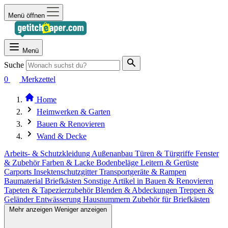
Menü öffnen
Menü
Suche
0
Merkzettel
Home
Heimwerken & Garten
Bauen & Renovieren
Wand & Decke
Arbeits- & Schutzkleidung
Außenanbau
Türen & Türgriffe
Fenster
& Zubehör
Farben & Lacke
Bodenbeläge
Leitern & Gerüste
Carports
Insektenschutzgitter
Transportgeräte & Rampen
Baumaterial
Briefkästen
Sonstige Artikel in Bauen & Renovieren
Tapeten & Tapezierzubehör
Blenden & Abdeckungen
Treppen &
Geländer
Entwässerung
Hausnummern
Zubehör für Briefkästen
Mehr anzeigen
Weniger anzeigen