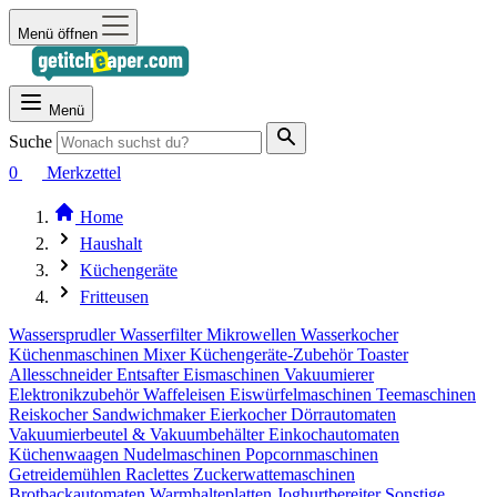
Menü öffnen
Menü
Suche
0
Merkzettel
Home
Haushalt
Küchengeräte
Fritteusen
Wassersprudler
Wasserfilter
Mikrowellen
Wasserkocher
Küchenmaschinen
Mixer
Küchengeräte-Zubehör
Toaster
Allesschneider
Entsafter
Eismaschinen
Vakuumierer
Elektronikzubehör
Waffeleisen
Eiswürfelmaschinen
Teemaschinen
Reiskocher
Sandwichmaker
Eierkocher
Dörrautomaten
Vakuumierbeutel & Vakuumbehälter
Einkochautomaten
Küchenwaagen
Nudelmaschinen
Popcornmaschinen
Getreidemühlen
Raclettes
Zuckerwattemaschinen
Brotbackautomaten
Warmhalteplatten
Joghurtbereiter
Sonstige