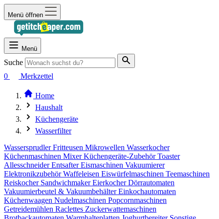
Menü öffnen
Menü
Suche
0
Merkzettel
Home
Haushalt
Küchengeräte
Wasserfilter
Wassersprudler
Fritteusen
Mikrowellen
Wasserkocher
Küchenmaschinen
Mixer
Küchengeräte-Zubehör
Toaster
Allesschneider
Entsafter
Eismaschinen
Vakuumierer
Elektronikzubehör
Waffeleisen
Eiswürfelmaschinen
Teemaschinen
Reiskocher
Sandwichmaker
Eierkocher
Dörrautomaten
Vakuumierbeutel & Vakuumbehälter
Einkochautomaten
Küchenwaagen
Nudelmaschinen
Popcornmaschinen
Getreidemühlen
Raclettes
Zuckerwattemaschinen
Brotbackautomaten
Warmhalteplatten
Joghurtbereiter
Sonstige