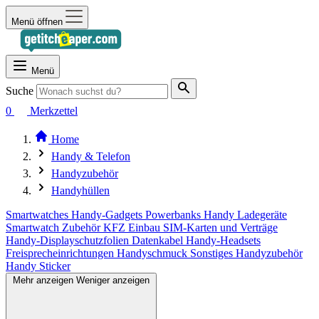
Menü öffnen
Menü
Suche
0
Merkzettel
Home
Handy & Telefon
Handyzubehör
Handyhüllen
Smartwatches
Handy-Gadgets
Powerbanks
Handy Ladegeräte
Smartwatch Zubehör
KFZ Einbau
SIM-Karten und Verträge
Handy-Displayschutzfolien
Datenkabel
Handy-Headsets
Freisprecheinrichtungen
Handyschmuck
Sonstiges Handyzubehör
Handy Sticker
Mehr anzeigen
Weniger anzeigen