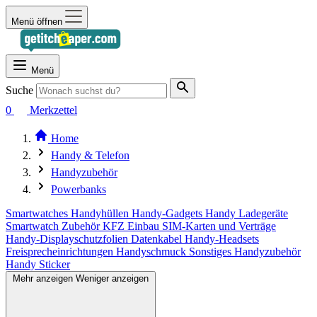
Menü öffnen
Menü
Suche
0
Merkzettel
Home
Handy & Telefon
Handyzubehör
Powerbanks
Smartwatches
Handyhüllen
Handy-Gadgets
Handy Ladegeräte
Smartwatch Zubehör
KFZ Einbau
SIM-Karten und Verträge
Handy-Displayschutzfolien
Datenkabel
Handy-Headsets
Freisprecheinrichtungen
Handyschmuck
Sonstiges Handyzubehör
Handy Sticker
Mehr anzeigen
Weniger anzeigen