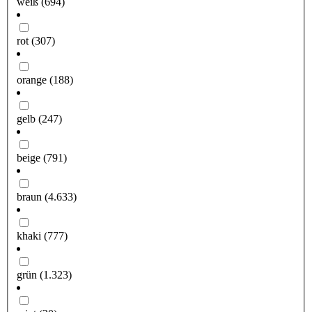
weiß
(694)
rot
(307)
orange
(188)
gelb
(247)
beige
(791)
braun
(4.633)
khaki
(777)
grün
(1.323)