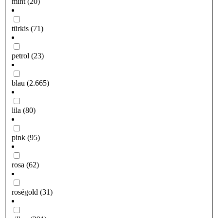
mint
(20)
türkis
(71)
petrol
(23)
blau
(2.665)
lila
(80)
pink
(95)
rosa
(62)
roségold
(31)